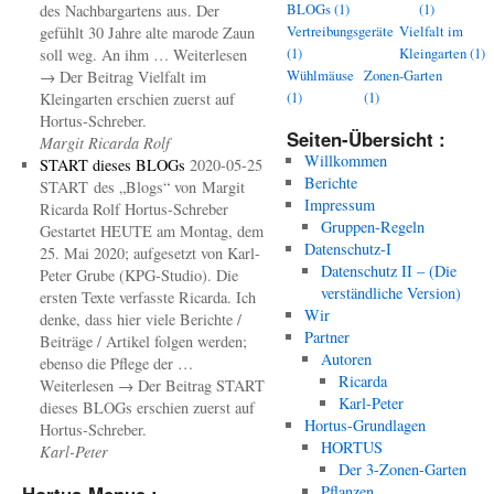
BLOGs
(1)
(1)
des Nachbargartens aus. Der
Vertreibungsgeräte
Vielfalt im
gefühlt 30 Jahre alte marode Zaun
(1)
Kleingarten
(1)
soll weg. An ihm … Weiterlesen
Wühlmäuse
Zonen-Garten
→ Der Beitrag Vielfalt im
(1)
(1)
Kleingarten erschien zuerst auf
Hortus-Schreber.
Seiten-Übersicht :
Margit Ricarda Rolf
Willkommen
START dieses BLOGs
2020-05-25
Berichte
START des „Blogs“ von Margit
Impressum
Ricarda Rolf Hortus-Schreber
Gruppen-Regeln
Gestartet HEUTE am Montag, dem
Datenschutz-I
25. Mai 2020; aufgesetzt von Karl-
Datenschutz II – (Die
Peter Grube (KPG-Studio). Die
verständliche Version)
ersten Texte verfasste Ricarda. Ich
Wir
denke, dass hier viele Berichte /
Partner
Beiträge / Artikel folgen werden;
Autoren
ebenso die Pflege der …
Ricarda
Weiterlesen → Der Beitrag START
Karl-Peter
dieses BLOGs erschien zuerst auf
Hortus-Grundlagen
Hortus-Schreber.
HORTUS
Karl-Peter
Der 3-Zonen-Garten
Pflanzen