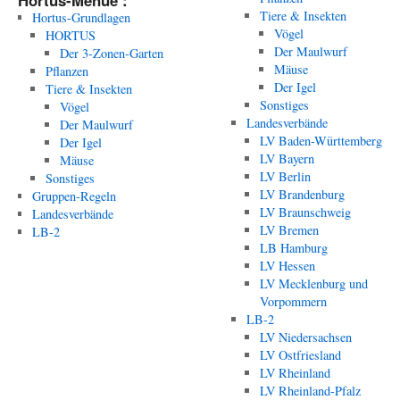
Hortus-Menue :
Tiere & Insekten
Hortus-Grundlagen
Vögel
HORTUS
Der Maulwurf
Der 3-Zonen-Garten
Mäuse
Pflanzen
Der Igel
Tiere & Insekten
Sonstiges
Vögel
Landesverbände
Der Maulwurf
LV Baden-Württemberg
Der Igel
LV Bayern
Mäuse
LV Berlin
Sonstiges
LV Brandenburg
Gruppen-Regeln
LV Braunschweig
Landesverbände
LV Bremen
LB-2
LB Hamburg
LV Hessen
LV Mecklenburg und
Vorpommern
LB-2
LV Niedersachsen
LV Ostfriesland
LV Rheinland
LV Rheinland-Pfalz