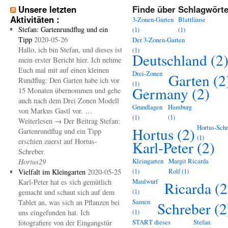
Unsere letzten
Finde über Schlagwörte
Aktivitäten :
3-Zonen-Garten
Blattläuse
Stefan: Gartenrundflug und ein
(1)
(1)
Tipp
2020-05-26
Der 3-Zonen-Garten
Hallo, ich bin Stefan, und dieses ist
(1)
Deutschland
(2
mein erster Bericht hier. Ich nehme
Euch mal mit auf einen kleinen
Drei-Zonen
Garten
(2
Rundflug: Den Garten habe ich vor
(1)
Germany
(2)
15 Monaten übernommen und gehe
auch nach dem Drei Zonen Modell
Grundlagen
Hamburg
von Markus Gastl vor. …
(1)
(1)
Weiterlesen → Der Beitrag Stefan:
Hortus-Schr
Hortus
(2)
Gartenrundflug und ein Tipp
(1)
erschien zuerst auf Hortus-
Karl-Peter
(2)
Schreber.
Kleingarten
Margit Ricarda
Hortus29
(1)
Rolf
(1)
Vielfalt im Kleingarten
2020-05-25
Maulwurf
Karl-Peter hat es sich gemütlich
Ricarda
(2
(1)
gemacht und schaut sich auf dem
Samen
Tablet an, was sich an Pflanzen bei
Schreber
(2
(1)
uns eingefunden hat. Ich
START dieses
Stefan
fotografiere von der Eingangstür