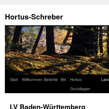
Hortus-Schreber
Zum
Start
Willkommen
Berichte
Wir
Hortus-
Lan
Inhalt
Grundlagen
springen
LV Baden-Württemberg