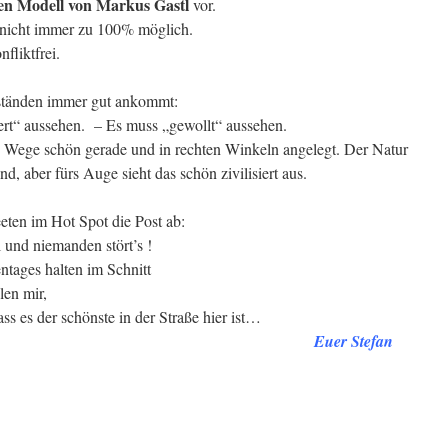
en Modell von Markus Gastl
vor.
h nicht immer zu 100% möglich.
fliktfrei.
ständen immer gut ankommt:
ert“ aussehen. – Es muss „gewollt“ aussehen.
e Wege schön gerade und in rechten Winkeln angelegt. Der Natur
nd, aber fürs Auge sieht das schön zivilisiert aus.
ten im Hot Spot die Post ab:
 und niemanden stört’s !
ntages halten im Schnitt
len mir,
ss es der schönste in der Straße hier ist…
Euer Stefan