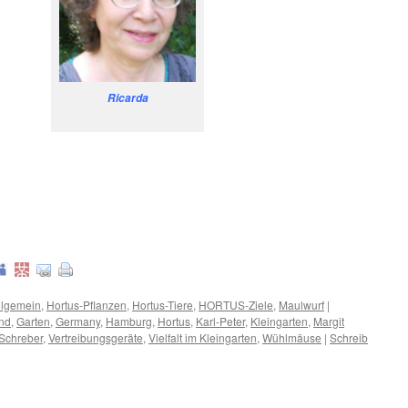
Ricarda
.
lgemein
,
Hortus-Pflanzen
,
Hortus-Tiere
,
HORTUS-Ziele
,
Maulwurf
|
nd
,
Garten
,
Germany
,
Hamburg
,
Hortus
,
Karl-Peter
,
Kleingarten
,
Margit
Schreber
,
Vertreibungsgeräte
,
Vielfalt im Kleingarten
,
Wühlmäuse
|
Schreib