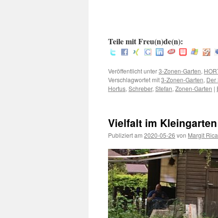
:
Teile mit Freu(n)de(n):
Veröffentlicht unter
3-Zonen-Garten
,
HOR
Verschlagwortet mit
3-Zonen-Garten
,
Der
Hortus
,
Schreber
,
Stefan
,
Zonen-Garten
|
Vielfalt im Kleingarten
Publiziert am
2020-05-26
von
Margit Rica