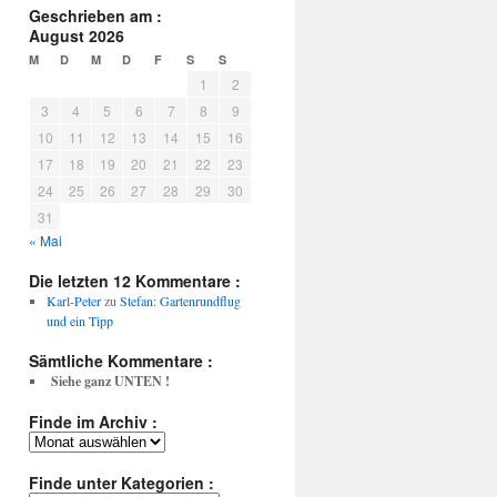
Geschrieben am :
August 2026
M
D
M
D
F
S
S
1
2
3
4
5
6
7
8
9
10
11
12
13
14
15
16
17
18
19
20
21
22
23
24
25
26
27
28
29
30
31
« Mai
Die letzten 12 Kommentare :
Karl-Peter
zu
Stefan: Gartenrundflug
und ein Tipp
Sämtliche Kommentare :
Siehe ganz UNTEN !
Finde im Archiv :
Finde
im
Archiv
Finde unter Kategorien :