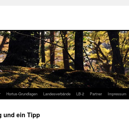
r
Hortus-Grundlagen
Landesverbände
LB-2
Partner
Impressum
g und ein Tipp