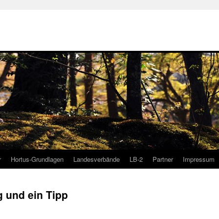
r
Hortus-Grundlagen
Landesverbände
LB-2
Partner
Impressum
g und ein Tipp