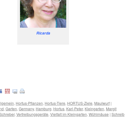
Ricarda
.
lgemein
,
Hortus-Pflanzen
,
Hortus-Tiere
,
HORTUS-Ziele
,
Maulwurf
|
nd
,
Garten
,
Germany
,
Hamburg
,
Hortus
,
Karl-Peter
,
Kleingarten
,
Margit
Schreber
,
Vertreibungsgeräte
,
Vielfalt im Kleingarten
,
Wühlmäuse
|
Schreib