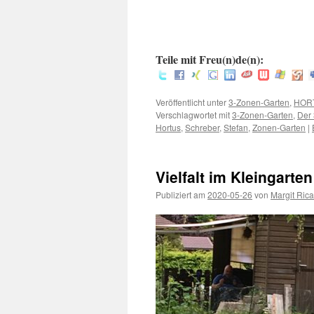
:
Teile mit Freu(n)de(n):
Veröffentlicht unter
3-Zonen-Garten
,
HOR
Verschlagwortet mit
3-Zonen-Garten
,
Der
Hortus
,
Schreber
,
Stefan
,
Zonen-Garten
|
Vielfalt im Kleingarten
Publiziert am
2020-05-26
von
Margit Rica