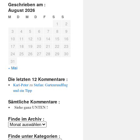
Geschrieben am :
August 2026
M
D
M
D
F
S
S
1
2
3
4
5
6
7
8
9
10
11
12
13
14
15
16
17
18
19
20
21
22
23
24
25
26
27
28
29
30
31
« Mai
Die letzten 12 Kommentare :
Karl-Peter
zu
Stefan: Gartenrundflug
und ein Tipp
Sämtliche Kommentare :
Siehe ganz UNTEN !
Finde im Archiv :
Finde
im
Archiv
Finde unter Kategorien :