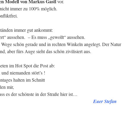
en Modell von Markus Gastl
vor.
h nicht immer zu 100% möglich.
fliktfrei.
ständen immer gut ankommt:
ert“ aussehen. – Es muss „gewollt“ aussehen.
e Wege schön gerade und in rechten Winkeln angelegt. Der Natur
nd, aber fürs Auge sieht das schön zivilisiert aus.
ten im Hot Spot die Post ab:
 und niemanden stört’s !
ntages halten im Schnitt
len mir,
ss es der schönste in der Straße hier ist…
Euer Stefan