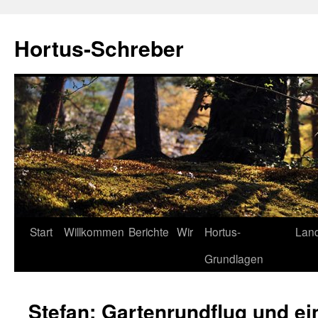
Hortus-Schreber
Zum
Start
Willkommen
Berichte
Wir
Hortus-
Lan
Inhalt
Grundlagen
springen
Stefan: Gartenrundflug und ei