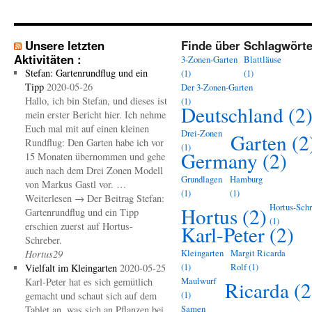
Unsere letzten
Finde über Schlagwörte
Aktivitäten :
3-Zonen-Garten
Blattläuse
Stefan: Gartenrundflug und ein
(1)
(1)
Tipp
2020-05-26
Der 3-Zonen-Garten
Hallo, ich bin Stefan, und dieses ist
(1)
Deutschland
(2
mein erster Bericht hier. Ich nehme
Euch mal mit auf einen kleinen
Drei-Zonen
Garten
(2
Rundflug: Den Garten habe ich vor
(1)
Germany
(2)
15 Monaten übernommen und gehe
auch nach dem Drei Zonen Modell
Grundlagen
Hamburg
von Markus Gastl vor. …
(1)
(1)
Weiterlesen → Der Beitrag Stefan:
Hortus-Schr
Hortus
(2)
Gartenrundflug und ein Tipp
(1)
erschien zuerst auf Hortus-
Karl-Peter
(2)
Schreber.
Kleingarten
Margit Ricarda
Hortus29
(1)
Rolf
(1)
Vielfalt im Kleingarten
2020-05-25
Maulwurf
Karl-Peter hat es sich gemütlich
Ricarda
(2
(1)
gemacht und schaut sich auf dem
Samen
Tablet an, was sich an Pflanzen bei