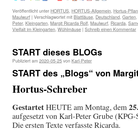
Veröffentlicht unter
HORTUS
,
HORTUS-Allgemein
,
Hortus-Pfla
Maulwurf
|
Verschlagwortet mit
Blattläuse
,
Deutschland
,
Garten
Peter
,
Kleingarten
,
Margit Ricarda Rolf
,
Maulwurf
,
Ricarda
,
Sam
Vielfalt im Kleingarten
,
Wühlmäuse
|
Schreib einen Kommentar
START dieses BLOGs
Publiziert am
2020-05-25
von
Karl-Peter
START
des „Blogs“ von
Margi
Hortus-Schreber
Gestartet
25
HEUTE am Montag, dem
aufgesetzt von Karl-Peter Grube (KPG-S
Die ersten Texte verfasste Ricarda.