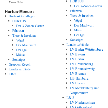
HORTUS
Karl-Peter
Der 3-Zonen-Garten
Hortus-Menue :
Pflanzen
Tiere & Insekten
Hortus-Grundlagen
Vögel
HORTUS
Der Maulwurf
Der 3-Zonen-Garten
Mäuse
Pflanzen
Der Igel
Tiere & Insekten
Sonstiges
Vögel
Landesverbände
Der Maulwurf
LV Baden-Württemberg
Der Igel
LV Bayern
Mäuse
LV Berlin
Sonstiges
LV Brandenburg
Gruppen-Regeln
LV Braunschweig
Landesverbände
LV Bremen
LB-2
LB Hamburg
LV Hessen
LV Mecklenburg und
Vorpommern
LB-2
LV Niedersachsen
LV Ostfriesland