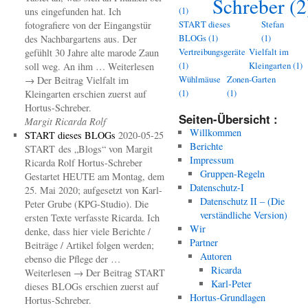
Schreber
(2
(1)
uns eingefunden hat. Ich
START dieses
Stefan
fotografiere von der Eingangstür
BLOGs
(1)
(1)
des Nachbargartens aus. Der
Vertreibungsgeräte
Vielfalt im
gefühlt 30 Jahre alte marode Zaun
(1)
Kleingarten
(1)
soll weg. An ihm … Weiterlesen
Wühlmäuse
Zonen-Garten
→ Der Beitrag Vielfalt im
(1)
(1)
Kleingarten erschien zuerst auf
Hortus-Schreber.
Seiten-Übersicht :
Margit Ricarda Rolf
Willkommen
START dieses BLOGs
2020-05-25
Berichte
START des „Blogs“ von Margit
Impressum
Ricarda Rolf Hortus-Schreber
Gruppen-Regeln
Gestartet HEUTE am Montag, dem
Datenschutz-I
25. Mai 2020; aufgesetzt von Karl-
Datenschutz II – (Die
Peter Grube (KPG-Studio). Die
verständliche Version)
ersten Texte verfasste Ricarda. Ich
Wir
denke, dass hier viele Berichte /
Partner
Beiträge / Artikel folgen werden;
Autoren
ebenso die Pflege der …
Ricarda
Weiterlesen → Der Beitrag START
Karl-Peter
dieses BLOGs erschien zuerst auf
Hortus-Grundlagen
Hortus-Schreber.