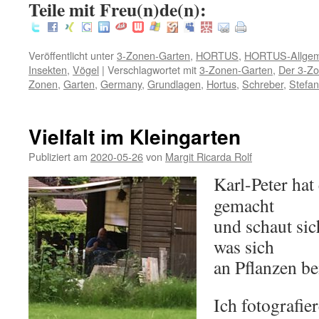
Teile mit Freu(n)de(n):
Veröffentlicht unter
3-Zonen-Garten
,
HORTUS
,
HORTUS-Allgem
Insekten
,
Vögel
|
Verschlagwortet mit
3-Zonen-Garten
,
Der 3-Z
Zonen
,
Garten
,
Germany
,
Grundlagen
,
Hortus
,
Schreber
,
Stefan
Vielfalt im Kleingarten
Publiziert am
2020-05-26
von
Margit Ricarda Rolf
Karl-Peter hat
gemacht
und schaut sic
was sich
an Pflanzen be
Ich fotografie