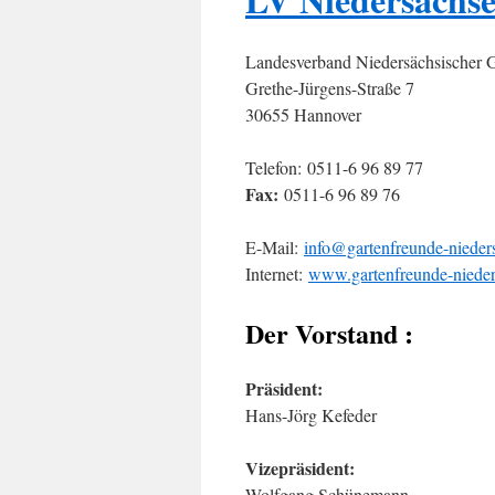
Landesverband Niedersächsischer G
Grethe-Jürgens-Straße 7
30655 Hannover
Telefon: 0511-6 96 89 77
Fax:
0511-6 96 89 76
E-Mail:
info@gartenfreunde-nieder
Internet:
www.gartenfreunde-nieder
Der Vorstand :
Präsident:
Hans-Jörg Kefeder
Vizepräsident:
Wolfgang Schünemann