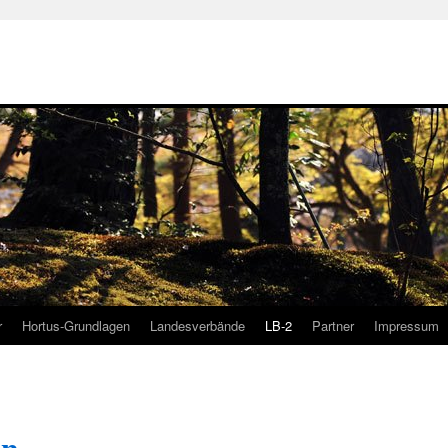
r
Hortus-Grundlagen
Landesverbände
LB-2
Partner
Impressum
en