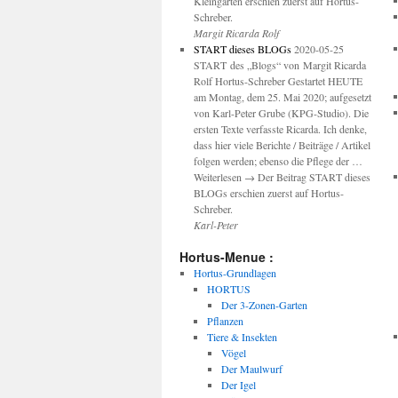
Kleingarten erschien zuerst auf Hortus-
Schreber.
Margit Ricarda Rolf
START dieses BLOGs
2020-05-25
START des „Blogs“ von Margit Ricarda
Rolf Hortus-Schreber Gestartet HEUTE
am Montag, dem 25. Mai 2020; aufgesetzt
von Karl-Peter Grube (KPG-Studio). Die
ersten Texte verfasste Ricarda. Ich denke,
dass hier viele Berichte / Beiträge / Artikel
folgen werden; ebenso die Pflege der …
Weiterlesen → Der Beitrag START dieses
BLOGs erschien zuerst auf Hortus-
Schreber.
Karl-Peter
Hortus-Menue :
Hortus-Grundlagen
HORTUS
Der 3-Zonen-Garten
Pflanzen
Tiere & Insekten
Vögel
Der Maulwurf
Der Igel