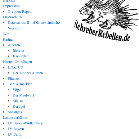
Berichte
Impressum
Gruppen-Regeln
Datenschutz-I
Datenschutz II – (Die verständliche
Version)
Wir
Partner
Autoren
Ricarda
Karl-Peter
Hortus-Grundlagen
HORTUS
Der 3-Zonen-Garten
Pflanzen
Tiere & Insekten
Vögel
Der Maulwurf
Mäuse
Der Igel
Sonstiges
Landesverbände
LV Baden-Württemberg
LV Bayern
LV Berlin