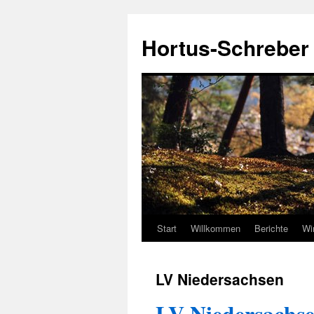
Hortus-Schreber
Start
Willkommen
Berichte
Wi
Zum
Inhalt
LV Niedersachsen
springen
LV Niedersachs