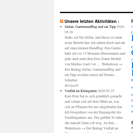
Unsere letzten Aktivitäten :
Stefan: Gartenrundflug und ein Tipp
2020-
3
05-26
D
Hallo, ich bin Stefan, und dieses ist mein
erster Bericht hier. Ich nehme Euch mal mit
D
auf einen kleinen Rundflug: Den Garten
habe ich vor 15 Monaten übernommen und
gehe auch nach dem Drei Zonen Modell
G
von Markus Gastl vor. … Weiterlesen →
Der Beitrag Stefan: Gartenrundflug und
ein Tipp erschien zuerst auf Hortus-
Schreber.
K
Hortus29
M
Vielfalt im Kleingarten
2020-05-25
S
Karl-Peter hat es sich gemütlich gemacht
S
und schaut sich auf dem Tablet an, was
V
sich an Pflanzen bei uns eingefunden hat.
Ich fotografiere von der Eingangstür des
W
Nachbargartens aus. Der gefühlt 30 Jahre
alte marode Zaun soll weg. An ihm …
Weiterlesen → Der Beitrag Vielfalt im