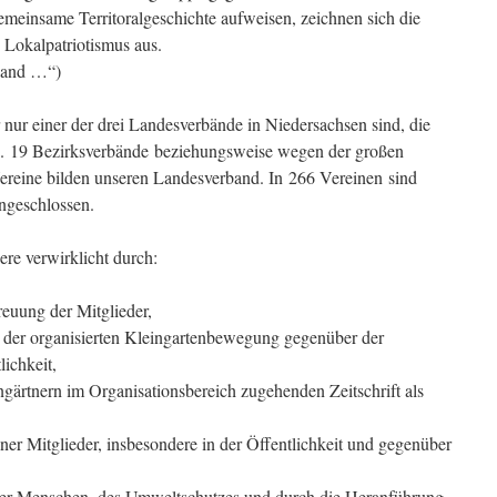
meinsame Territoralgeschichte aufweisen, zeichnen sich die
Lokalpatriotismus aus.
hland …“)
 nur einer der drei Landesverbände in Niedersachsen sind, die
. 19 Bezirksverbände beziehungsweise wegen der großen
ereine bilden unseren Landesverband. In 266 Vereinen sind
ngeschlossen.
re verwirklicht durch:
reuung der Mitglieder,
 der organisierten Kleingartenbewegung gegenüber der
ichkeit,
ngärtnern im Organisationsbereich zugehenden Zeitschrift als
iner Mitglieder, insbesondere in der Öffentlichkeit und gegenüber
der Menschen, des Umweltschutzes und durch die Heranführung