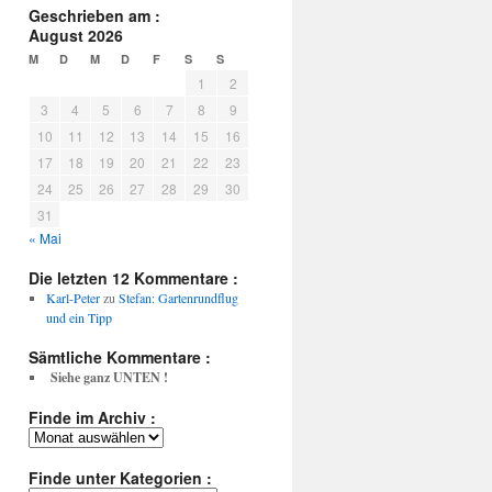
Geschrieben am :
August 2026
M
D
M
D
F
S
S
1
2
3
4
5
6
7
8
9
10
11
12
13
14
15
16
17
18
19
20
21
22
23
24
25
26
27
28
29
30
31
« Mai
Die letzten 12 Kommentare :
Karl-Peter
zu
Stefan: Gartenrundflug
und ein Tipp
Sämtliche Kommentare :
Siehe ganz UNTEN !
Finde im Archiv :
Finde
im
Archiv
Finde unter Kategorien :