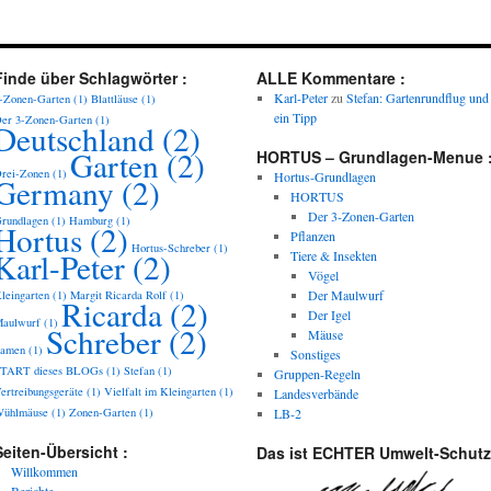
Finde über Schlagwörter :
ALLE Kommentare :
Karl-Peter
zu
Stefan: Gartenrundflug und
-Zonen-Garten
(1)
Blattläuse
(1)
ein Tipp
er 3-Zonen-Garten
(1)
Deutschland
(2)
Garten
(2)
HORTUS – Grundlagen-Menue 
rei-Zonen
(1)
Hortus-Grundlagen
Germany
(2)
HORTUS
Der 3-Zonen-Garten
rundlagen
(1)
Hamburg
(1)
Hortus
(2)
Pflanzen
Hortus-Schreber
(1)
Karl-Peter
(2)
Tiere & Insekten
Vögel
Der Maulwurf
leingarten
(1)
Margit Ricarda Rolf
(1)
Ricarda
(2)
Der Igel
aulwurf
(1)
Schreber
(2)
Mäuse
amen
(1)
Sonstiges
TART dieses BLOGs
(1)
Stefan
(1)
Gruppen-Regeln
ertreibungsgeräte
(1)
Vielfalt im Kleingarten
(1)
Landesverbände
ühlmäuse
(1)
Zonen-Garten
(1)
LB-2
Seiten-Übersicht :
Das ist ECHTER Umwelt-Schutz
Willkommen