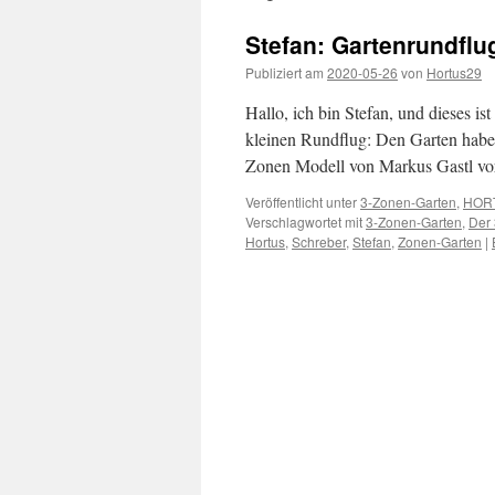
Stefan: Gartenrundflu
Publiziert am
2020-05-26
von
Hortus29
Hallo, ich bin Stefan, und dieses is
kleinen Rundflug: Den Garten hab
Zonen Modell von Markus Gastl v
Veröffentlicht unter
3-Zonen-Garten
,
HOR
Verschlagwortet mit
3-Zonen-Garten
,
Der
Hortus
,
Schreber
,
Stefan
,
Zonen-Garten
|