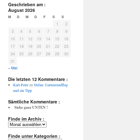
Geschrieben am :
August 2026
M
D
M
D
F
S
S
1
2
3
4
5
6
7
8
9
10
11
12
13
14
15
16
17
18
19
20
21
22
23
24
25
26
27
28
29
30
31
« Mai
Die letzten 12 Kommentare :
Karl-Peter
zu
Stefan: Gartenrundflug
und ein Tipp
Sämtliche Kommentare :
Siehe ganz UNTEN !
Finde im Archiv :
Finde
im
Archiv
Finde unter Kategorien :