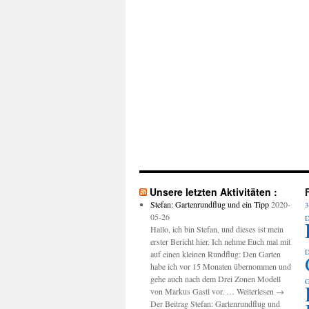
Unsere letzten Aktivitäten :
Stefan: Gartenrundflug und ein Tipp
2020-
3
05-26
D
Hallo, ich bin Stefan, und dieses ist mein
erster Bericht hier. Ich nehme Euch mal mit
D
auf einen kleinen Rundflug: Den Garten
habe ich vor 15 Monaten übernommen und
gehe auch nach dem Drei Zonen Modell
G
von Markus Gastl vor. … Weiterlesen →
Der Beitrag Stefan: Gartenrundflug und