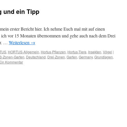
g und ein Tipp
t mein erster Bericht hier. Ich nehme Euch mal mit auf einen
e ich vor 15 Monaten übernommen und gehe auch nach dem Drei
or. …
Weiterlesen
→
TUS
,
HORTUS-Allgemein
,
Hortus-Pflanzen
,
Hortus-Tiere
,
Insekten
,
Vögel
|
 3-Zonen-Garten
,
Deutschland
,
Drei-Zonen
,
Garten
,
Germany
,
Grundlagen
,
Ein Kommentar