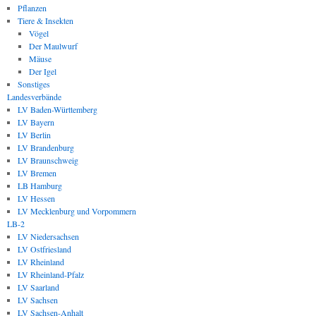
Pflanzen
Tiere & Insekten
Vögel
Der Maulwurf
Mäuse
Der Igel
Sonstiges
Landesverbände
LV Baden-Württemberg
LV Bayern
LV Berlin
LV Brandenburg
LV Braunschweig
LV Bremen
LB Hamburg
LV Hessen
LV Mecklenburg und Vorpommern
LB-2
LV Niedersachsen
LV Ostfriesland
LV Rheinland
LV Rheinland-Pfalz
LV Saarland
LV Sachsen
LV Sachsen-Anhalt