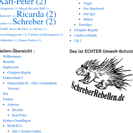
Karl-Peter
(2)
Vögel
Der Maulwurf
leingarten
(1)
Margit Ricarda Rolf
(1)
Ricarda
(2)
Der Igel
aulwurf
(1)
Schreber
(2)
Mäuse
amen
(1)
Sonstiges
TART dieses BLOGs
(1)
Stefan
(1)
Gruppen-Regeln
ertreibungsgeräte
(1)
Vielfalt im Kleingarten
(1)
Landesverbände
ühlmäuse
(1)
Zonen-Garten
(1)
LB-2
Seiten-Übersicht :
Das ist ECHTER Umwelt-Schutz
Willkommen
Berichte
Impressum
Gruppen-Regeln
Datenschutz-I
Datenschutz II – (Die verständliche
Version)
Wir
Partner
Autoren
Ricarda
Karl-Peter
Hortus-Grundlagen
HORTUS
Der 3-Zonen-Garten