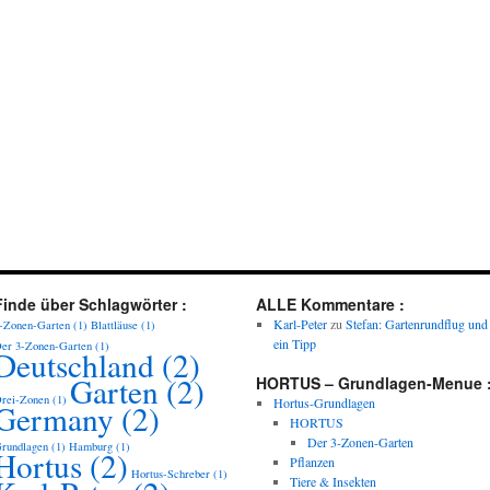
Finde über Schlagwörter :
ALLE Kommentare :
Karl-Peter
zu
Stefan: Gartenrundflug und
-Zonen-Garten
(1)
Blattläuse
(1)
ein Tipp
er 3-Zonen-Garten
(1)
Deutschland
(2)
Garten
(2)
HORTUS – Grundlagen-Menue 
rei-Zonen
(1)
Hortus-Grundlagen
Germany
(2)
HORTUS
Der 3-Zonen-Garten
rundlagen
(1)
Hamburg
(1)
Hortus
(2)
Pflanzen
Hortus-Schreber
(1)
Tiere & Insekten