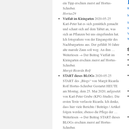
ein Tipp erschien zuerst auf Hortus-
Schreber.
K
Hortus29
M
Vielfalt im Kleingarten
2020-05-25
S
Karl-Peter hat es sich gemütlich gemacht
S
und schaut sich auf dem Tablet an, was
V
sich an Pflanzen bei uns eingefunden hat.
Ich fotografiere von der Eingangstür des
W
Nachbargartens aus. Der gefühlt 30 Jahre
alte marode Zaun soll weg. An ihm …
Weiterlesen → Der Beitrag Vielfalt im
Kleingarten erschien zuerst auf Hortus-
Schreber.
Margit Ricarda Rolf
START dieses BLOGs
2020-05-25
START des „Blogs“ von Margit Ricarda
Rolf Hortus-Schreber Gestartet HEUTE
am Montag, dem 25. Mai 2020; aufgesetzt
von Karl-Peter Grube (KPG-Studio). Die
ersten Texte verfasste Ricarda. Ich denke,
dass hier viele Berichte / Beiträge / Artikel
folgen werden; ebenso die Pflege der …
Weiterlesen → Der Beitrag START dieses
BLOGs erschien zuerst auf Hortus-
Schreber.