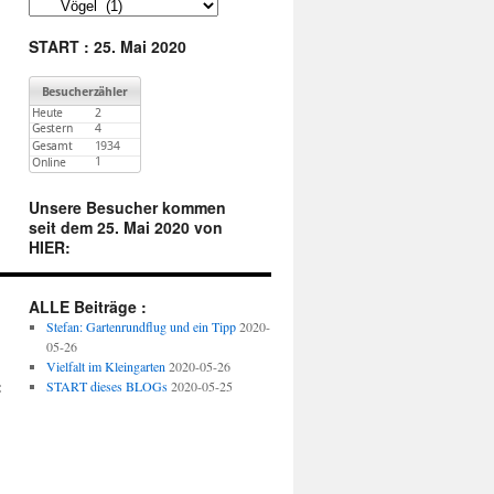
:
Finde
unter
Kategorien
START : 25. Mai 2020
:
Unsere Besucher kommen
seit dem 25. Mai 2020 von
HIER:
ALLE Beiträge :
Stefan: Gartenrundflug und ein Tipp
2020-
05-26
Vielfalt im Kleingarten
2020-05-26
:
START dieses BLOGs
2020-05-25